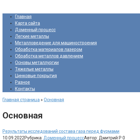
Перейти
Про Металлургию
к
Главная
контенту
Карта сайта
Доменный процесс
Легкие металлы
Металловедение для машиностроения
Обработка материалов лазером
Обработка металлов давлением
Основы металлургии
Тяжелые металлы
Цинковые покрытия
Разное
Контакты
Главная страница
»
Основная
Основная
Результаты исследований состава газа перед фурмами
10.09.2022
Рубрика:
Доменный процесс
Автор:
Дмитрий Р
0