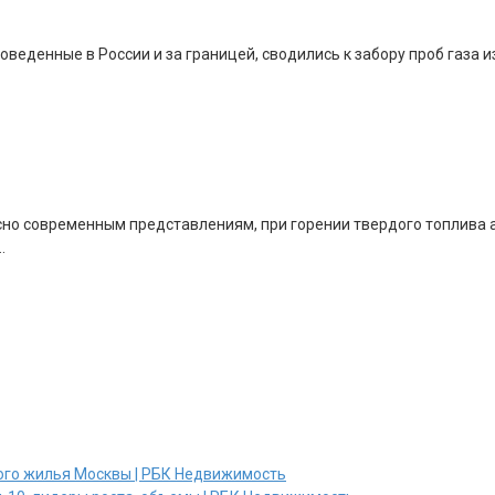
еденные в России и за границей, сводились к забору проб газа и
сно современным представлениям, при горении твердого топлива 
…
ного жилья Москвы | РБК Недвижимость