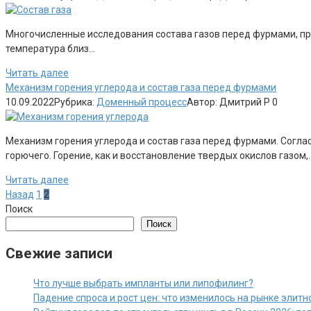
Многочисленные исследования состава газов перед фурмами, пров
температура близ…
Читать далее
Механизм горения углерода и состав газа перед фурмами
10.09.2022
Рубрика:
Доменный процесс
Автор:
Дмитрий Р
0
Механизм горения углерода и состав газа перед фурмами. Согла
горючего. Горение, как и восстановление твердых окислов газом,
Читать далее
Пагинация
Назад
1
2
записей
Поиск
Поиск
Свежие записи
Что лучше выбрать импланты или липофилинг?
Падение спроса и рост цен: что изменилось на рынке элит