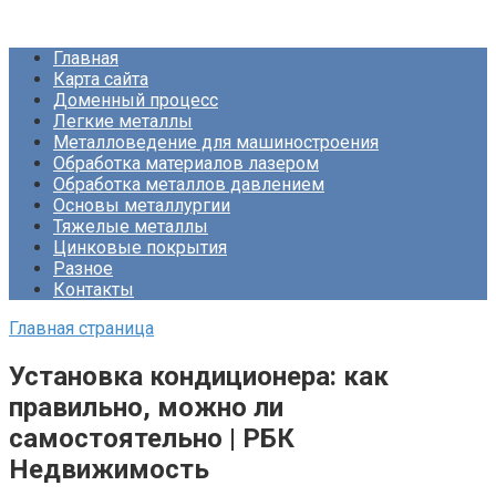
Перейти
Про Металлургию
к
Главная
контенту
Карта сайта
Доменный процесс
Легкие металлы
Металловедение для машиностроения
Обработка материалов лазером
Обработка металлов давлением
Основы металлургии
Тяжелые металлы
Цинковые покрытия
Разное
Контакты
Главная страница
Установка кондиционера: как
правильно, можно ли
самостоятельно | РБК
Недвижимость