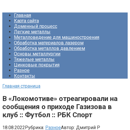
Перейти
Про Металлургию
к
Главная
контенту
Карта сайта
Доменный процесс
Легкие металлы
Металловедение для машиностроения
Обработка материалов лазером
Обработка металлов давлением
Основы металлургии
Тяжелые металлы
Цинковые покрытия
Разное
Контакты
Главная страница
В «Локомотиве» отреагировали на
сообщения о приходе Газизова в
клуб :: Футбол :: РБК Спорт
18.08.2022
Рубрика:
Разное
Автор:
Дмитрий Р