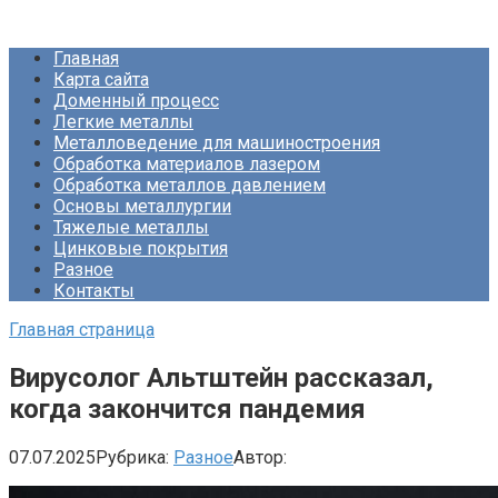
Перейти
Про Металлургию
к
Главная
контенту
Карта сайта
Доменный процесс
Легкие металлы
Металловедение для машиностроения
Обработка материалов лазером
Обработка металлов давлением
Основы металлургии
Тяжелые металлы
Цинковые покрытия
Разное
Контакты
Главная страница
Вирусолог Альтштейн рассказал,
когда закончится пандемия
07.07.2025
Рубрика:
Разное
Автор: