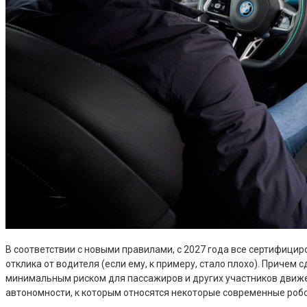
В соответствии с новыми правилами, с 2027 года все сертифици
отклика от водителя (если ему, к примеру, стало плохо). Приче
минимальным риском для пассажиров и других участников движе
автономности, к которым относятся некоторые современные робо