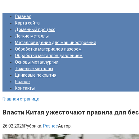
Перейти
Про Металлургию
к
Главная
контенту
Карта сайта
Доменный процесс
Легкие металлы
Металловедение для машиностроения
Обработка материалов лазером
Обработка металлов давлением
Основы металлургии
Тяжелые металлы
Цинковые покрытия
Разное
Контакты
Главная страница
Власти Китая ужесточают правила для бе
26.02.2026
Рубрика:
Разное
Автор: