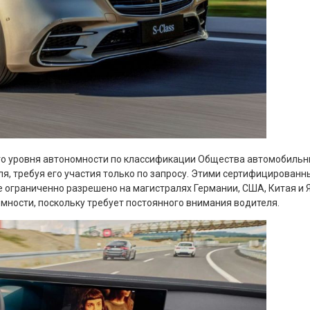
го уровня автономности по классификации Общества автомобильны
ля, требуя его участия только по запросу. Этими сертифицирова
 ограниченно разрешено на магистралях Германии, США, Китая и Япо
омности, поскольку требует постоянного внимания водителя.