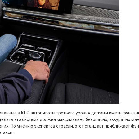
рованные в КНР автопилоты третьего уровня должны иметь функци
м сделать это система должна максимально безопасно, аккуратно м
ния. По мнению экспертов отрасли, этот стандарт приближает фу
такси.