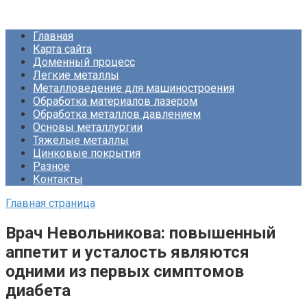
Перейти
Про Металлургию
к
Главная
контенту
Карта сайта
Доменный процесс
Легкие металлы
Металловедение для машиностроения
Обработка материалов лазером
Обработка металлов давлением
Основы металлургии
Тяжелые металлы
Цинковые покрытия
Разное
Контакты
Главная страница
Врач Невольникова: повышенный
аппетит и усталость являются
одними из первых симптомов
диабета