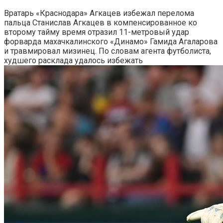
Вратарь «Краснодара» Агкацев избежал перелома
пальца
Станислав Агкацев в компенсированное ко
второму тайму время отразил 11-метровый удар
форварда махачкалинского «Динамо» Гамида Агаларова
и травмировал мизинец. По словам агента футболиста,
худшего расклада удалось избежать