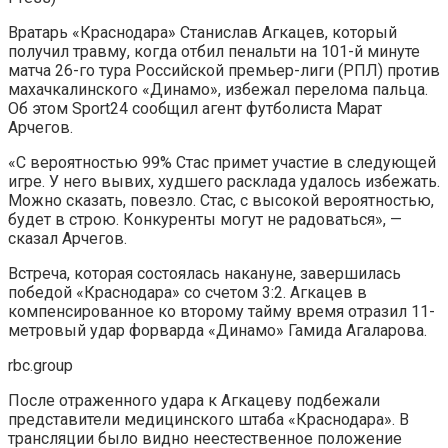
Вратарь «Краснодара» Станислав Агкацев, который
получил травму, когда отбил пенальти на 101-й минуте
матча 26-го тура Российской премьер-лиги (РПЛ) против
махачкалинского «Динамо», избежал перелома пальца.
Об этом Sport24 сообщил агент футболиста Марат
Арчегов.
«С вероятностью 99% Стас примет участие в следующей
игре. У него вывих, худшего расклада удалось избежать.
Можно сказать, повезло. Стас, с высокой вероятностью,
будет в строю. Конкуренты могут не радоваться», —
сказал Арчегов.
Встреча, которая состоялась накануне, завершилась
победой «Краснодара» со счетом 3:2. Агкацев в
компенсированное ко второму тайму время отразил 11-
метровый удар форварда «Динамо» Гамида Агаларова.
rbc.group
После отраженного удара к Агкацеву подбежали
представители медицинского штаба «Краснодара». В
трансляции было видно неестественное положение