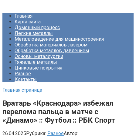
Перейти
Про Металлургию
к
Главная
контенту
Карта сайта
Доменный процесс
Легкие металлы
Металловедение для машиностроения
Обработка материалов лазером
Обработка металлов давлением
Основы металлургии
Тяжелые металлы
Цинковые покрытия
Разное
Контакты
Главная страница
Вратарь «Краснодара» избежал
перелома пальца в матче с
«Динамо» :: Футбол :: РБК Спорт
26.04.2025
Рубрика:
Разное
Автор: