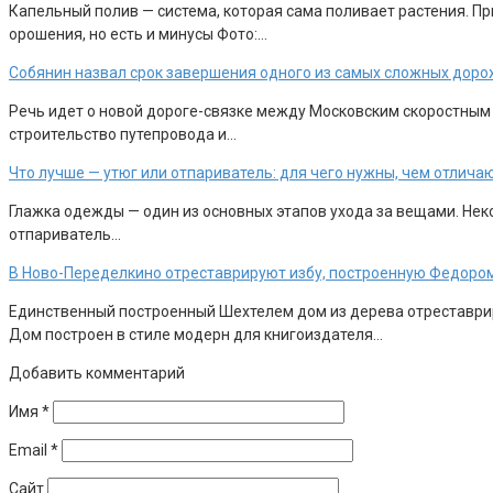
Капельный полив — система, которая сама поливает растения. П
орошения, но есть и минусы Фото:…
Собянин назвал срок завершения одного из самых сложных доро
Речь идет о новой дороге-связке между Московским скоростным
строительство путепровода и…
Что лучше — утюг или отпариватель: для чего нужны, чем отлича
Глажка одежды — один из основных этапов ухода за вещами. Неко
отпариватель…
В Ново-Переделкино отреставрируют избу, построенную Федоро
Единственный построенный Шехтелем дом из дерева отреставрир
Дом построен в стиле модерн для книгоиздателя…
Добавить комментарий
Имя
*
Email
*
Сайт