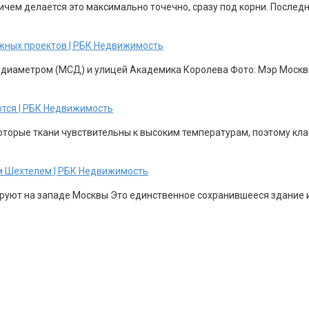
ричем делается это максимально точечно, сразу под корни. После
жных проектов | РБК Недвижимость
 диаметром (МСД) и улицей Академика Королева Фото: Мэр Москвы
ются | РБК Недвижимость
торые ткани чувствительны к высоким температурам, поэтому клас
м Шехтелем | РБК Недвижимость
уют на западе Москвы Это единственное сохранившееся здание из