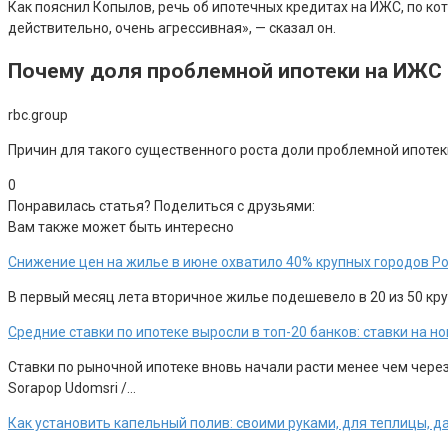
Как пояснил Копылов, речь об ипотечных кредитах на ИЖС, по ко
действительно, очень агрессивная», — сказал он.
Почему доля проблемной ипотеки на ИЖС
rbc.group
Причин для такого существенного роста доли проблемной ипотек
0
Понравилась статья? Поделиться с друзьями:
Вам также может быть интересно
Снижение цен на жилье в июне охватило 40% крупных городов Р
В первый месяц лета вторичное жилье подешевело в 20 из 50 круп
Средние ставки по ипотеке выросли в топ-20 банков: ставки на 
Ставки по рыночной ипотеке вновь начали расти менее чем чере
Sorapop Udomsri /…
Как установить капельный полив: своими руками, для теплицы, д