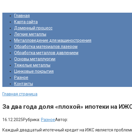
Перейти
Про Металлургию
к
Главная
контенту
Карта сайта
Доменный процесс
Легкие металлы
Металловедение для машиностроения
Обработка материалов лазером
Обработка металлов давлением
Основы металлургии
Тяжелые металлы
Цинковые покрытия
Разное
Контакты
Главная страница
За два года доля «плохой» ипотеки на ИЖ
16.12.2025
Рубрика:
Разное
Автор:
Каждый двадцатый ипотечный кредит на ИЖС является пробле