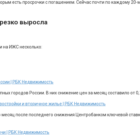
торым есть просрочки с погашением. Сейчас почти по каждому 20-м
 резко выросла
и на ИЖС несколько:
оссии | РБК Недвижимость
ных городов России. В них снижение цен за месяц составило от 0,1
новостройки и вторичное жилье | РБК Недвижимость
з месяц после последнего снижения Центробанком ключевой ставки
ачи | РБК Недвижимость