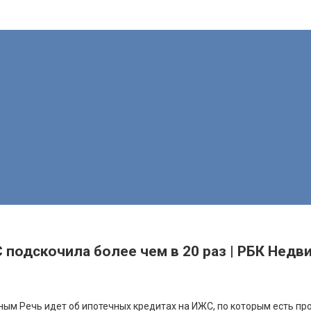
С подскочила более чем в 20 раз | РБК Нед
мным
Речь идет об ипотечных кредитах на ИЖС, по которым есть пр