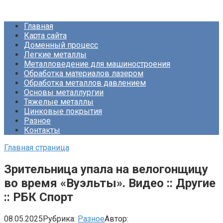
Перейти
Про Металлургию
к
Главная
контенту
Карта сайта
Доменный процесс
Легкие металлы
Металловедение для машиностроения
Обработка материалов лазером
Обработка металлов давлением
Основы металлургии
Тяжелые металлы
Цинковые покрытия
Разное
Контакты
Главная страница
Зрительница упала на велогонщицу
во время «Вуэльты». Видео :: Другие
:: РБК Спорт
08.05.2025
Рубрика:
Разное
Автор: