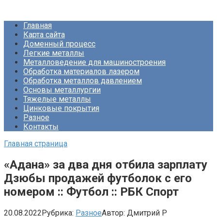
Перейти
Про Металлургию
к
Главная
контенту
Карта сайта
Доменный процесс
Легкие металлы
Металловедение для машиностроения
Обработка материалов лазером
Обработка металлов давлением
Основы металлургии
Тяжелые металлы
Цинковые покрытия
Разное
Контакты
Главная страница
«Адана» за два дня отбила зарплату
Дзюбы продажей футболок с его
номером :: Футбол :: РБК Спорт
20.08.2022
Рубрика:
Разное
Автор:
Дмитрий Р