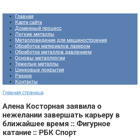
Перейти
Про Металлургию
к
Главная
контенту
Карта сайта
Доменный процесс
Легкие металлы
Металловедение для машиностроения
Обработка материалов лазером
Обработка металлов давлением
Основы металлургии
Тяжелые металлы
Цинковые покрытия
Разное
Контакты
Главная страница
Алена Косторная заявила о
нежелании завершать карьеру в
ближайшее время :: Фигурное
катание :: РБК Спорт