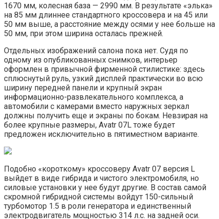
1670 мм, колесная база — 2990 мм. В результате «элька»
на 85 мм длиннее стандартного кроссовера и на 45 или
50 мм выше, а расстояние между осями у нее больше на
50 мм, при этом ширина осталась прежней.
Отдельных изображений салона пока нет. Судя по
одному из опубликованных снимков, интерьер
оформлен в привычной фирменной стилистике: здесь
сплюснутый руль, узкий дисплей практически во всю
ширину передней панели и крупный экран
информационно-развлекательного комплекса, а
автомобили с камерами вместо наружных зеркал
должны получить еще и экраны по бокам. Невзирая на
более крупные размеры, Avatr 07L тоже будет
предложен исключительно в пятиместном варианте.
Подобно «короткому» кроссоверу Avatr 07 версия L
выйдет в виде гибрида и чистого электромобиля, но
силовые установки у нее будут другие. В состав самой
скромной гибридной системы войдут 150-сильный
турбомотор 1.5 в роли генератора и единственный
электродвигатель мощностью 314 л.с. на задней оси.