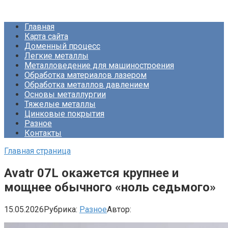
Перейти
Про Металлургию
к
Главная
контенту
Карта сайта
Доменный процесс
Легкие металлы
Металловедение для машиностроения
Обработка материалов лазером
Обработка металлов давлением
Основы металлургии
Тяжелые металлы
Цинковые покрытия
Разное
Контакты
Главная страница
Avatr 07L окажется крупнее и
мощнее обычного «ноль седьмого»
15.05.2026
Рубрика:
Разное
Автор: