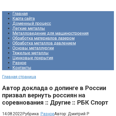
Перейти
Про Металлургию
к
Главная
контенту
Карта сайта
Доменный процесс
Легкие металлы
Металловедение для машиностроения
Обработка материалов лазером
Обработка металлов давлением
Основы металлургии
Тяжелые металлы
Цинковые покрытия
Разное
Контакты
Главная страница
Автор доклада о допинге в России
призвал вернуть россиян на
соревнования :: Другие :: РБК Спорт
14.08.2022
Рубрика:
Разное
Автор:
Дмитрий Р