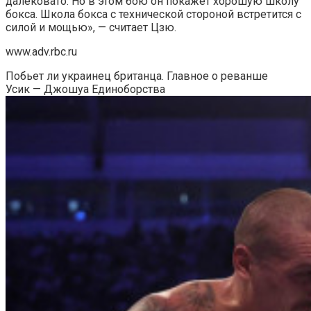
далековато. Но в этом бою он покажет хорошую школу
бокса. Школа бокса с технической стороной встретится с
силой и мощью», — считает Цзю.
www.adv.rbc.ru
Побьет ли украинец британца. Главное о реванше
Усик — Джошуа
Единоборства