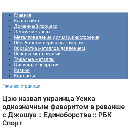
Перейти
Про Металлургию
к
Главная
контенту
Карта сайта
Доменный процесс
Легкие металлы
Металловедение для машиностроения
Обработка материалов лазером
Обработка металлов давлением
Основы металлургии
Тяжелые металлы
Цинковые покрытия
Разное
Контакты
Главная страница
Цзю назвал украинца Усика
однозначным фаворитом в реванше
с Джошуа :: Единоборства :: РБК
Спорт