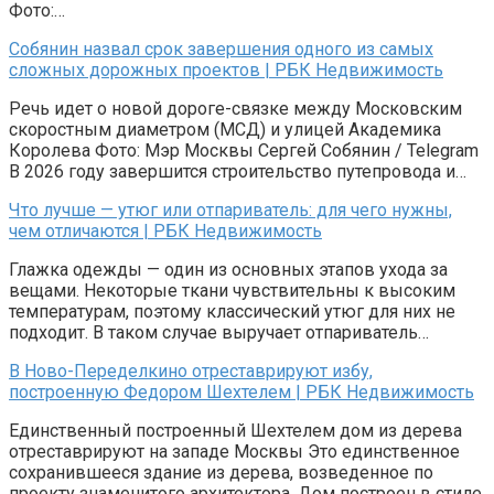
Фото:…
Собянин назвал срок завершения одного из самых
сложных дорожных проектов | РБК Недвижимость
Речь идет о новой дороге-связке между Московским
скоростным диаметром (МСД) и улицей Академика
Королева Фото: Мэр Москвы Сергей Собянин / Telegram
В 2026 году завершится строительство путепровода и…
Что лучше — утюг или отпариватель: для чего нужны,
чем отличаются | РБК Недвижимость
Глажка одежды — один из основных этапов ухода за
вещами. Некоторые ткани чувствительны к высоким
температурам, поэтому классический утюг для них не
подходит. В таком случае выручает отпариватель…
В Ново-Переделкино отреставрируют избу,
построенную Федором Шехтелем | РБК Недвижимость
Единственный построенный Шехтелем дом из дерева
отреставрируют на западе Москвы Это единственное
сохранившееся здание из дерева, возведенное по
проекту знаменитого архитектора. Дом построен в стиле