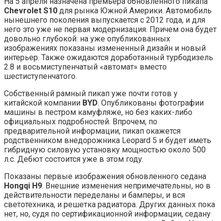
На 5 апреля назначена премьера обновленного пикапа
Chevrolet S10
для рынка Южной Америки. Автомобиль
нынешнего поколения выпускается с 2012 года, и для
него это уже не первая модернизация. Причем она будет
довольно глубокой: на уже опубликованных
изображениях показаны измененный дизайн и новый
интерьер. Также ожидаются доработанный турбодизель
2.8 и восьмиступенчатый «автомат» вместо
шестиступенчатого.
Собственный рамный пикап уже почти готов у
китайской компании
BYD
. Опубликованы фотографии
машины в пестром камуфляже, но без каких-либо
официальных подробностей. Впрочем, по
предварительной информации, пикап окажется
родственником внедорожника Leopard 5 и будет иметь
гибридную силовую установку мощностью около 500
л.с. Дебют состоится уже в этом году.
Показаны первые изображения обновленного седана
Hongqi H9
. Внешние изменения непримечательны, но в
действительности переделаны и бамперы, и вся
светотехника, и решетка радиатора. Других данных пока
нет, но, судя по сертификационной информации, седану