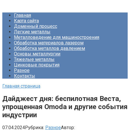
Перейти
Про Металлургию
к
Главная
контенту
Карта сайта
Доменный процесс
Легкие металлы
Металловедение для машиностроения
Обработка материалов лазером
Обработка металлов давлением
Основы металлургии
Тяжелые металлы
Цинковые покрытия
Разное
Контакты
Главная страница
Дайджест дня: беспилотная Веста,
упрощенная Omoda и другие события
индустрии
07.04.2024
Рубрика:
Разное
Автор: