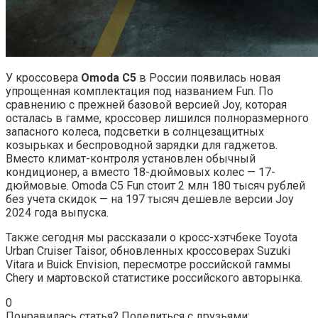
У кроссовера
Omoda
C5
в России появилась новая
упрощенная комплектация под названием Fun. По
сравнению с прежней базовой версией Joy, которая
осталась в гамме, кроссовер лишился полноразмерного
запасного колеса, подсветки в солнцезащитных
козырьках и беспроводной зарядки для гаджетов.
Вместо климат-контроля установлен обычный
кондиционер, а вместо 18-дюймовых колес — 17-
дюймовые. Omoda C5 Fun стоит 2 млн 180 тысяч рублей
без учета скидок — на 197 тысяч дешевле версии Joy
2024 года выпуска.
Также сегодня мы рассказали о кросс-хэтчбеке Toyota
Urban Cruiser Taisor, обновленных кроссоверах Suzuki
Vitara и Buick Envision, пересмотре российской гаммы
Chery и мартовской статистике российского авторынка.
0
Понравилась статья? Поделиться с друзьями: