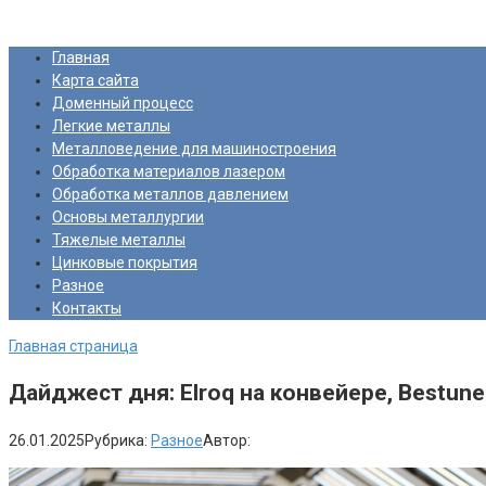
Перейти
Про Металлургию
к
Главная
контенту
Карта сайта
Доменный процесс
Легкие металлы
Металловедение для машиностроения
Обработка материалов лазером
Обработка металлов давлением
Основы металлургии
Тяжелые металлы
Цинковые покрытия
Разное
Контакты
Главная страница
Дайджест дня: Elroq на конвейере, Bestun
26.01.2025
Рубрика:
Разное
Автор: