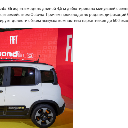
oda Elroq
: эта модель длиной 4,5 м дебютировала минувшей осен
aq и семейством Octavia. Причем производство ряда модификаций 
нирует довести объем выпуска компактных паркетников до 600 экз