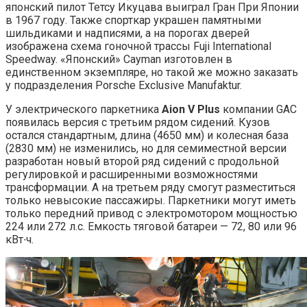
японский пилот Тетсу Икуцава выиграл Гран При Японии
в 1967 году. Также спорткар украшен памятными
шильдиками и надписями, а на порогах дверей
изображена схема гоночной трассы Fuji International
Speedway. «Японский» Cayman изготовлен в
единственном экземпляре, но такой же можно заказать
у подразделения Porsche Exclusive Manufaktur.
У электрического паркетника
Aion V Plus
компании GAC
появилась версия с третьим рядом сидений. Кузов
остался стандартным, длина (4650 мм) и колесная база
(2830 мм) не изменились, но для семиместной версии
разработан новый второй ряд сидений с продольной
регулировкой и расширенными возможностями
трансформации. А на третьем ряду смогут разместиться
только невысокие пассажиры. Паркетники могут иметь
только передний привод с электромотором мощностью
224 или 272 л.с. Емкость тяговой батареи — 72, 80 или 96
кВт∙ч.