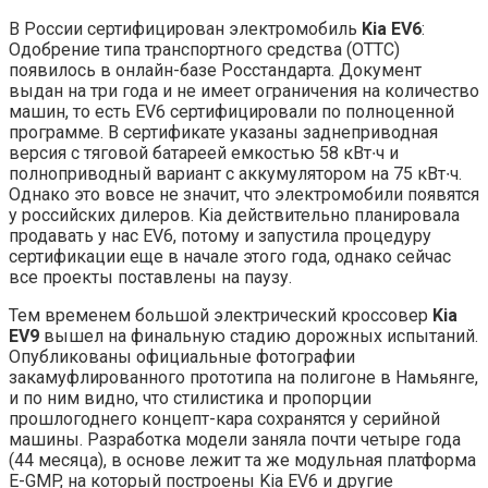
В России сертифицирован электромобиль
Kia EV6
:
Одобрение типа транспортного средства (ОТТС)
появилось в онлайн-базе Росстандарта. Документ
выдан на три года и не имеет ограничения на количество
машин, то есть EV6 сертифицировали по полноценной
программе. В сертификате указаны заднеприводная
версия с тяговой батареей емкостью 58 кВт∙ч и
полноприводный вариант с аккумулятором на 75 кВт∙ч.
Однако это вовсе не значит, что электромобили появятся
у российских дилеров. Kia действительно планировала
продавать у нас EV6, потому и запустила процедуру
сертификации еще в начале этого года, однако сейчас
все проекты поставлены на паузу.
Тем временем большой электрический кроссовер
Kia
EV9
вышел на финальную стадию дорожных испытаний.
Опубликованы официальные фотографии
закамуфлированного прототипа на полигоне в Намьянге,
и по ним видно, что стилистика и пропорции
прошлогоднего концепт-кара сохранятся у серийной
машины. Разработка модели заняла почти четыре года
(44 месяца), в основе лежит та же модульная платформа
E-GMP, на который построены Kia EV6 и другие