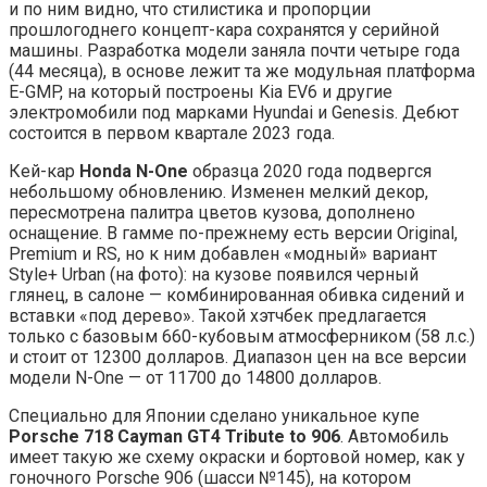
и по ним видно, что стилистика и пропорции
прошлогоднего концепт-кара сохранятся у серийной
машины. Разработка модели заняла почти четыре года
(44 месяца), в основе лежит та же модульная платформа
E-GMP, на который построены Kia EV6 и другие
электромобили под марками Hyundai и Genesis. Дебют
состоится в первом квартале 2023 года.
Кей-кар
Honda N-One
образца 2020 года подвергся
небольшому обновлению. Изменен мелкий декор,
пересмотрена палитра цветов кузова, дополнено
оснащение. В гамме по-прежнему есть версии Original,
Premium и RS, но к ним добавлен «модный» вариант
Style+ Urban (на фото): на кузове появился черный
глянец, в салоне — комбинированная обивка сидений и
вставки «под дерево». Такой хэтчбек предлагается
только с базовым 660-кубовым атмосферником (58 л.с.)
и стоит от 12300 долларов. Диапазон цен на все версии
модели N-One — от 11700 до 14800 долларов.
Специально для Японии сделано уникальное купе
Porsche 718
Cayman
GT4
Tribute
to 906
. Автомобиль
имеет такую же схему окраски и бортовой номер, как у
гоночного Porsche 906 (шасси №145), на котором