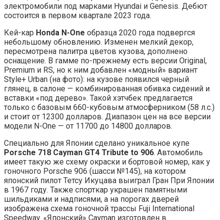
электромобили под марками Hyundai и Genesis. Дебют
состоится в первом квартале 2023 года.
Кей-кар
Honda N-One
образца 2020 года подвергся
небольшому обновлению. Изменен мелкий декор,
пересмотрена палитра цветов кузова, дополнено
оснащение. В гамме по-прежнему есть версии Original,
Premium и RS, но к ним добавлен «модный» вариант
Style+ Urban (на фото): на кузове появился черный
глянец, в салоне — комбинированная обивка сидений и
вставки «под дерево». Такой хэтчбек предлагается
только с базовым 660-кубовым атмосферником (58 л.с.)
и стоит от 12300 долларов. Диапазон цен на все версии
модели N-One — от 11700 до 14800 долларов.
Специально для Японии сделано уникальное купе
Porsche 718
Cayman
GT4
Tribute
to 906
. Автомобиль
имеет такую же схему окраски и бортовой номер, как у
гоночного Porsche 906 (шасси №145), на котором
японский пилот Тетсу Икуцава выиграл Гран При Японии
в 1967 году. Также спорткар украшен памятными
шильдиками и надписями, а на порогах дверей
изображена схема гоночной трассы Fuji International
Speedway. «Японский» Cayman изготовлен в