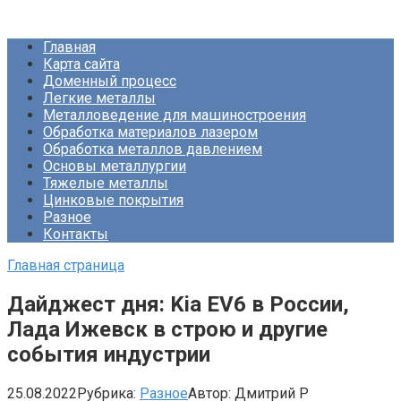
Перейти
Про Металлургию
к
Главная
контенту
Карта сайта
Доменный процесс
Легкие металлы
Металловедение для машиностроения
Обработка материалов лазером
Обработка металлов давлением
Основы металлургии
Тяжелые металлы
Цинковые покрытия
Разное
Контакты
Главная страница
Дайджест дня: Kia EV6 в России,
Лада Ижевск в строю и другие
события индустрии
25.08.2022
Рубрика:
Разное
Автор:
Дмитрий Р