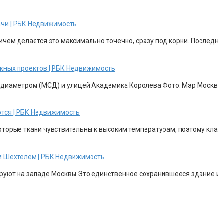
ачи | РБК Недвижимость
ричем делается это максимально точечно, сразу под корни. После
жных проектов | РБК Недвижимость
 диаметром (МСД) и улицей Академика Королева Фото: Мэр Москвы
ются | РБК Недвижимость
торые ткани чувствительны к высоким температурам, поэтому клас
м Шехтелем | РБК Недвижимость
уют на западе Москвы Это единственное сохранившееся здание из