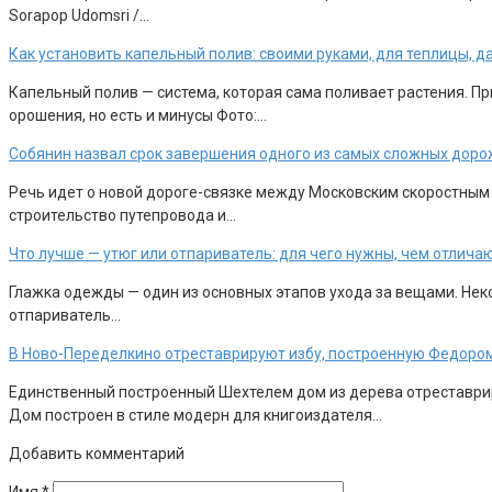
Sorapop Udomsri /…
Как установить капельный полив: своими руками, для теплицы, д
Капельный полив — система, которая сама поливает растения. П
орошения, но есть и минусы Фото:…
Собянин назвал срок завершения одного из самых сложных доро
Речь идет о новой дороге-связке между Московским скоростным
строительство путепровода и…
Что лучше — утюг или отпариватель: для чего нужны, чем отлича
Глажка одежды — один из основных этапов ухода за вещами. Неко
отпариватель…
В Ново-Переделкино отреставрируют избу, построенную Федоро
Единственный построенный Шехтелем дом из дерева отреставрир
Дом построен в стиле модерн для книгоиздателя…
Добавить комментарий
Имя
*