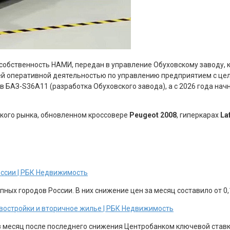
 собственность НАМИ, передан в управление Обуховскому заводу, 
й оперативной деятельностью по управлению предприятием с цель
 БАЗ-S36A11 (разработка Обуховского завода), а с 2026 года нач
кого рынка, обновленном кроссовере
Peugeot 2008
, гиперкарах
Laf
оссии | РБК Недвижимость
ных городов России. В них снижение цен за месяц составило от 0,1
новостройки и вторичное жилье | РБК Недвижимость
з месяц после последнего снижения Центробанком ключевой ставки