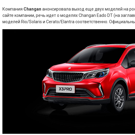
Компания
Changan
анонсировала выход еще двух моделей на росс
сайте компании, речь идет о моделях Changan Eado DT (на загла
моделей Rio/Solaris и Cerato/Elantra соответственно. Официаль