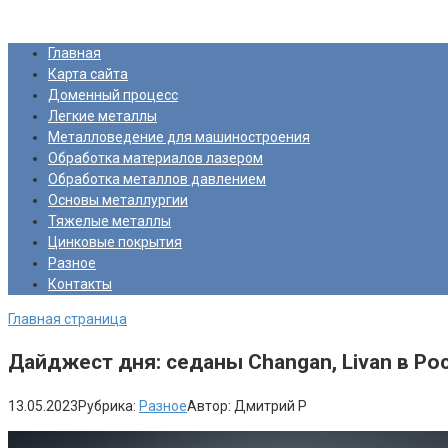
Перейти
Про Металлургию
к
Главная
контенту
Карта сайта
Доменный процесс
Легкие металлы
Металловедение для машиностроения
Обработка материалов лазером
Обработка металлов давлением
Основы металлургии
Тяжелые металлы
Цинковые покрытия
Разное
Контакты
Главная страница
Дайджест дня: седаны Changan, Livan в Ро
13.05.2023
Рубрика:
Разное
Автор:
Дмитрий Р