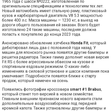
1965 года с шасси №0222, изготовленная по
оригинальным спецификациям и технологиям тех лет.
Новый автомобиль имеет стальную раму, пластиковый
кузов и карбюраторный двигатель V8 5.3 мощностью
более 400 л.с. Масса машины — 1230 кг, а выезд на
дороги общего пользования ей заказан. Всего будет
изготовлено 24 такие машины, последняя должна
попасть к покупателю до конца 2023 года.
Анонсировано обновление хэтчбека
Honda Fit
, который
дебютировал лишь два с половиной года назад. У
машин для японского рынка появятся другие бамперы и
решетка радиатора. Также гамму дополнит новая версия
Fit RS с более агрессивным обвесом на кузове и
спортивным ездовым режимом. О каких-либо
изменениях в силовой установке и шасси компания пока
умалчивает. Подробности появятся ближе к старту
продаж, который намечен на осень.
Появились фотографии кроссовера
smart #1 Brabus
,
который станет топ-версией в новом семействе.
Главным внешним признаком нового варианта стали
дополнительные воздухозаборники под передней
кромкой капота. Также установлены другие бамперы и