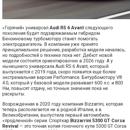
«Горячий» универсал
Au
di RS 6 Avant
следующего
поколения будет подзаряжаемым гибридом.
Бензиновому турбомотору станет помогать
электродвигатель. В компании уже принято
принципиальное решение, разработка модели началась,
но подробностей о технике пока нет. Дебют новой
модели состоится ориентировочно в 2026 году. А у
нынешнего универсала Audi RS 6 Avant, который
выпускается с 2019 года, скоро появится еще более
экстремальная версия Performance. Битурбомотору V8
4.0, который у базовой модели развивает 600 л.с. и 800
Нм, повысят отдачу, но точные значения пока не
раскрыты.
Возрожденная в 2020 году компания Bizzarrini, которая
теперь располагается не в родной Италии, а в
Великобритании, выпустила первый автомобиль
«продленной» серии. Спорткар
Bizzarrini 5300 GT Corsa
Revival
— это точная копия гоночного купе 5300 GT Corsa