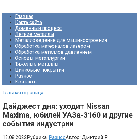
Перейти
Про Металлургию
к
Главная
контенту
Карта сайта
Доменный процесс
Легкие металлы
Металловедение для машиностроения
Обработка материалов лазером
Обработка металлов давлением
Основы металлургии
Тяжелые металлы
Цинковые покрытия
Разное
Контакты
Главная страница
Дайджест дня: уходит Nissan
Maxima, юбилей УАЗа-3160 и другие
события индустрии
13.08.2022
Рубрика:
Разное
Автор:
Дмитрий Р