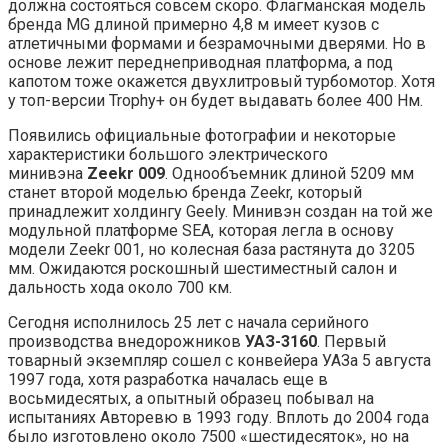
должна состояться совсем скоро. Флагманская модель
бренда MG длиной примерно 4,8 м имеет кузов с
атлетичными формами и безрамочными дверями. Но в
основе лежит переднеприводная платформа, а под
капотом тоже окажется двухлитровый турбомотор. Хотя
у топ-версии Trophy+ он будет выдавать более 400 Нм.
Появились официальные фотографии и некоторые
характеристики большого электрического
минивэна
Zeekr 009
. Однообъемник длиной 5209 мм
станет второй моделью бренда Zeekr, который
принадлежит холдингу Geely. Минивэн создан на той же
модульной платформе SEA, которая легла в основу
модели Zeekr 001, но колесная база растянута до 3205
мм. Ожидаются роскошный шестиместный салон и
дальность хода около 700 км.
Сегодня исполнилось 25 лет с начала серийного
производства внедорожников
УАЗ-3160
. Первый
товарный экземпляр сошел с конвейера УАЗа 5 августа
1997 года, хотя разработка началась еще в
восьмидесятых, а опытный образец побывал на
испытаниях Авторевю в 1993 году. Вплоть до 2004 года
было изготовлено около 7500 «шестидесяток», но на