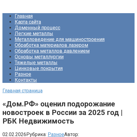
Перейти
Про Металлургию
к
Главная
контенту
Карта сайта
Доменный процесс
Легкие металлы
Металловедение для машиностроения
Обработка материалов лазером
Обработка металлов давлением
Основы металлургии
Тяжелые металлы
Цинковые покрытия
Разное
Контакты
Главная страница
«Дом.РФ» оценил подорожание
новостроек в России за 2025 год |
РБК Недвижимость
02.02.2026
Рубрика:
Разное
Автор: