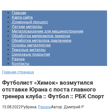
Перейти
Про Металлургию
к
Главная
контенту
Карта сайта
Доменный процесс
Легкие металлы
Металловедение для машиностроения
Обработка материалов лазером
Обработка металлов давлением
Основы металлургии
Тяжелые металлы
Цинковые покрытия
Разное
Контакты
Главная страница
Футболист «Химок» возмутился
отставке Юрана с поста главного
тренера клуба :: Футбол :: РБК Спорт
15.08.2022
Рубрика:
Разное
Автор:
Дмитрий Р