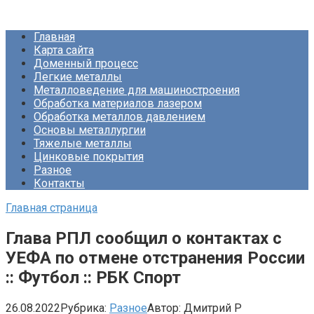
Перейти
Про Металлургию
к
Главная
контенту
Карта сайта
Доменный процесс
Легкие металлы
Металловедение для машиностроения
Обработка материалов лазером
Обработка металлов давлением
Основы металлургии
Тяжелые металлы
Цинковые покрытия
Разное
Контакты
Главная страница
Глава РПЛ сообщил о контактах с
УЕФА по отмене отстранения России
:: Футбол :: РБК Спорт
26.08.2022
Рубрика:
Разное
Автор:
Дмитрий Р