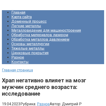
Перейти
Про Металлургию
к
Главная
контенту
Карта сайта
Доменный процесс
Легкие металлы
Металловедение для машиностроения
Обработка материалов лазером
Обработка металлов давлением
Основы металлургии
Тяжелые металлы
Цинковые покрытия
Разное
Контакты
Главная страница
Храп негативно влияет на мозг
мужчин среднего возраста:
исследование
19.04.2023
Рубрика:
Разное
Автор:
Дмитрий Р