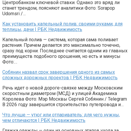
Центробанком ключевой ставки. Однако это вряд ли
станет трендом, поясняют аналитики Фото: Sorapop
Udomsri /…
Как установить капельный полив: своими руками, для
теплицы, дачи | РБК Недвижимость
Капельный полив — система, которая сама поливает
растения. Причем делается это максимально точечно,
сразу под корни. Последнее считается одним из главных
преимуществ подобного орошения, но есть и минусы
Фото:…
Собянин назвал срок завершения одного из самых
сложных дорожных проектов | РБК Недвижимость
Речь идет о новой дороге-связке между Московским
скоростным диаметром (МСД) и улицей Академика
Королева Фото: Мэр Москвы Сергей Собянин / Telegram
В 2026 году завершится строительство путепровода и…
Что лучше — утюг или отпариватель: для чего нужны,
чем отличаются | РБК Недвижимость
Глажка одежды — один из основных этапов ухода за