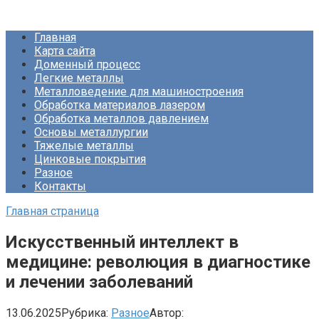
Перейти
Про Металлургию
к
Главная
контенту
Карта сайта
Доменный процесс
Легкие металлы
Металловедение для машиностроения
Обработка материалов лазером
Обработка металлов давлением
Основы металлургии
Тяжелые металлы
Цинковые покрытия
Разное
Контакты
Главная страница
Искусственный интеллект в
медицине: революция в диагностике
и лечении заболеваний
13.06.2025
Рубрика:
Разное
Автор: