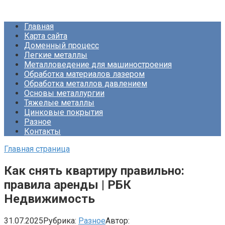
Перейти
Про Металлургию
к
Главная
контенту
Карта сайта
Доменный процесс
Легкие металлы
Металловедение для машиностроения
Обработка материалов лазером
Обработка металлов давлением
Основы металлургии
Тяжелые металлы
Цинковые покрытия
Разное
Контакты
Главная страница
Как снять квартиру правильно:
правила аренды | РБК
Недвижимость
31.07.2025
Рубрика:
Разное
Автор: