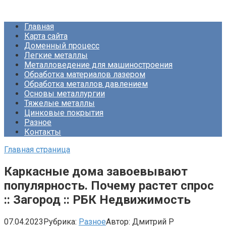
Перейти
Про Металлургию
к
Главная
контенту
Карта сайта
Доменный процесс
Легкие металлы
Металловедение для машиностроения
Обработка материалов лазером
Обработка металлов давлением
Основы металлургии
Тяжелые металлы
Цинковые покрытия
Разное
Контакты
Главная страница
Каркасные дома завоевывают
популярность. Почему растет спрос
:: Загород :: РБК Недвижимость
07.04.2023
Рубрика:
Разное
Автор:
Дмитрий Р