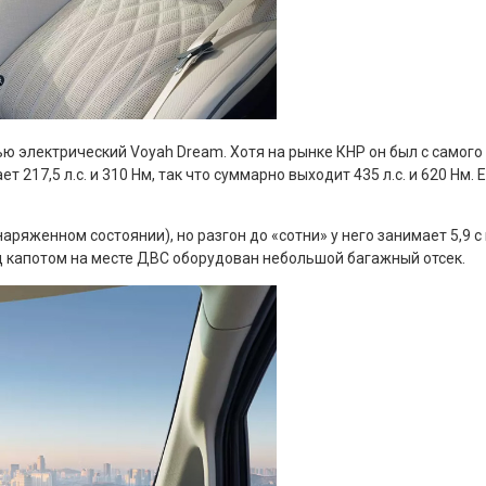
ью электрический Voyah Dream. Хотя на рынке КНР он был с самог
 217,5 л.с. и 310 Нм, так что суммарно выходит 435 л.с. и 620 Нм. 
наряженном состоянии), но разгон до «сотни» у него занимает 5,9 с
д капотом на месте ДВС оборудован небольшой багажный отсек.