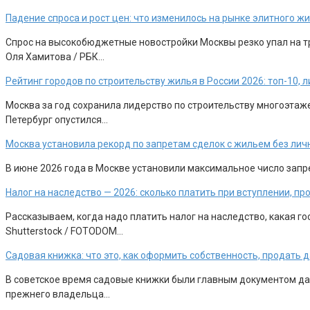
Падение спроса и рост цен: что изменилось на рынке элитного 
Спрос на высокобюджетные новостройки Москвы резко упал на тр
Оля Хамитова / РБК…
Рейтинг городов по строительству жилья в России 2026: топ-10,
Москва за год сохранила лидерство по строительству многоэтажек
Петербург опустился…
Москва установила рекорд по запретам сделок с жильем без лич
В июне 2026 года в Москве установили максимальное число запр
Налог на наследство — 2026: сколько платить при вступлении, п
Рассказываем, когда надо платить налог на наследство, какая 
Shutterstock / FOTODOM…
Садовая книжка: что это, как оформить собственность, продать 
В советское время садовые книжки были главным документом дачн
прежнего владельца…