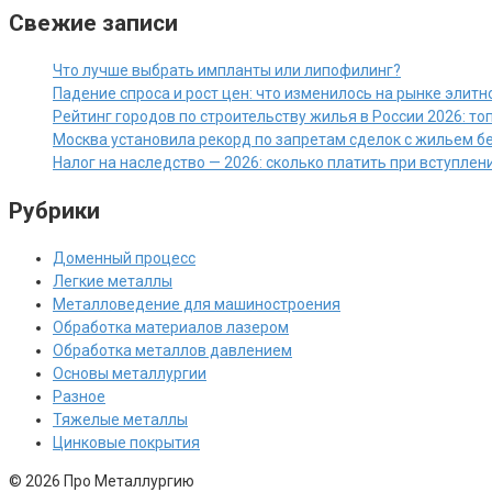
Свежие записи
Что лучше выбрать импланты или липофилинг?
Падение спроса и рост цен: что изменилось на рынке элит
Рейтинг городов по строительству жилья в России 2026: то
Москва установила рекорд по запретам сделок с жильем б
Налог на наследство — 2026: сколько платить при вступле
Рубрики
Доменный процесс
Легкие металлы
Металловедение для машиностроения
Обработка материалов лазером
Обработка металлов давлением
Основы металлургии
Разное
Тяжелые металлы
Цинковые покрытия
© 2026 Про Металлургию