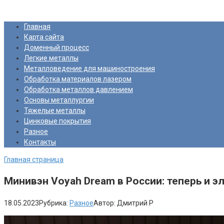
Перейти
Про Металлургию
к
Главная
контенту
Карта сайта
Доменный процесс
Легкие металлы
Металловедение для машиностроения
Обработка материалов лазером
Обработка металлов давлением
Основы металлургии
Тяжелые металлы
Цинковые покрытия
Разное
Контакты
Главная страница
Минивэн Voyah Dream в России: теперь и 
18.05.2023
Рубрика:
Разное
Автор:
Дмитрий Р