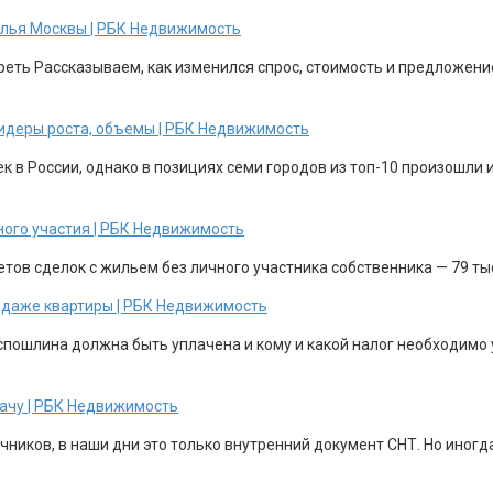
жилья Москвы | РБК Недвижимость
еть Рассказываем, как изменился спрос, стоимость и предложени
 лидеры роста, объемы | РБК Недвижимость
 в России, однако в позициях семи городов из топ-10 произошли и
ного участия | РБК Недвижимость
етов сделок с жильем без личного участника собственника — 79 т
родаже квартиры | РБК Недвижимость
госпошлина должна быть уплачена и кому и какой налог необходим
дачу | РБК Недвижимость
иков, в наши дни это только внутренний документ СНТ. Но иногда