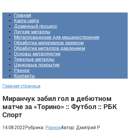
Перейти
Про Металлургию
к
Главная
контенту
Карта сайта
Доменный процесс
Легкие металлы
Металловедение для машиностроения
Обработка материалов лазером
Обработка металлов давлением
Основы металлургии
Тяжелые металлы
Цинковые покрытия
Разное
Контакты
Главная страница
Миранчук забил гол в дебютном
матче за «Торино» :: Футбол :: РБК
Спорт
14.08.2022
Рубрика:
Разное
Автор:
Дмитрий Р