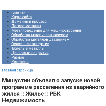
Перейти
Про Металлургию
к
Главная
контенту
Карта сайта
Доменный процесс
Легкие металлы
Металловедение для машиностроения
Обработка материалов лазером
Обработка металлов давлением
Основы металлургии
Тяжелые металлы
Цинковые покрытия
Разное
Контакты
Главная страница
Мишустин объявил о запуске новой
программе расселения из аварийного
жилья :: Жилье :: РБК
Недвижимость