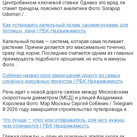
Центробанком ключевой ставки. Однако это вряд ли
станет трендом, поясняют аналитики Фото: Sorapop
Udomsri /…
Как установить капельный полив: своими руками, для
теплицы, дачи | РБК Недвижимость
Капельный полив — система, которая сама поливает
растения. Причем делается это максимально точечно,
сразу под корни. Последнее считается одним из главных
преимуществ подобного орошения, но есть и минусы
Фото:…
Собянин назвал срок завершения одного из самых
сложных дорожных проектов | РБК Недвижимость
Речь идет о новой дороге-связке между Московским
скоростным диаметром (МСД) и улицей Академика
Королева Фото: Мэр Москвы Сергей Собянин / Telegram
В 2026 году завершится строительство путепровода и…
Что лучше — утюг или отпариватель: для чего нужны,
чем отличаются | РБК Недвижимость
Глажка одежды — один из основных этапов ухода за