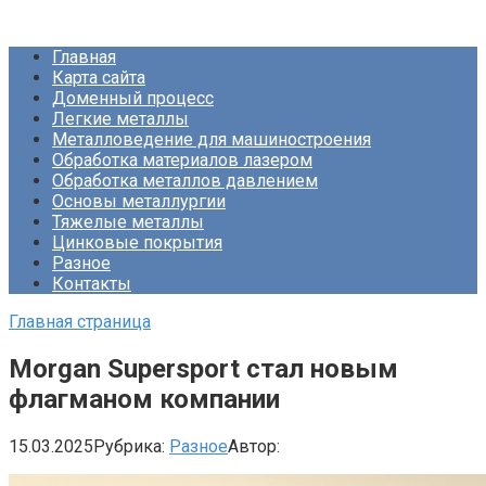
Перейти
Про Металлургию
к
Главная
контенту
Карта сайта
Доменный процесс
Легкие металлы
Металловедение для машиностроения
Обработка материалов лазером
Обработка металлов давлением
Основы металлургии
Тяжелые металлы
Цинковые покрытия
Разное
Контакты
Главная страница
Morgan Supersport стал новым
флагманом компании
15.03.2025
Рубрика:
Разное
Автор: