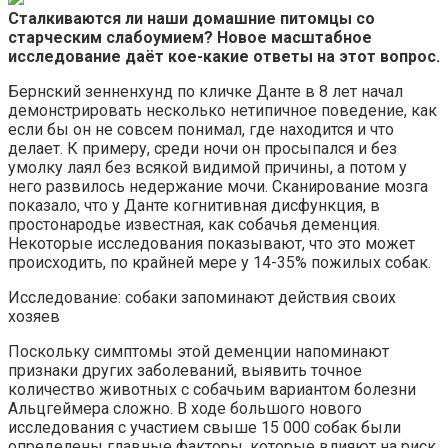
Сталкиваются ли наши домашние питомцы со
старческим слабоумием? Новое масштабное
исследование даёт кое-какие ответы на этот вопрос.
Бернский зенненхунд по
кличке Данте в 8 лет начал
демонстрировать несколько нетипичное поведение, как
если бы он не совсем понимал, где находится и что
делает. К примеру, среди ночи он просыпался и без
умолку лаял без всякой видимой причины, а потом у
него развилось недержание мочи. Сканирование мозга
показало, что у Данте когнитивная дисфункция, в
простонародье известная, как собачья деменция.
Некоторые исследования показывают, что это может
происходить, по крайней мере у 14-35% пожилых собак.
Исследование: собаки запоминают действия своих
хозяев
Поскольку симптомы этой деменции напоминают
признаки других заболеваний, выявить точное
количество животных с собачьим вариантом болезни
Альцгеймера сложно. В ходе большого нового
исследования с участием свыше 15 000 собак были
определены главные факторы, которые влияют на риск