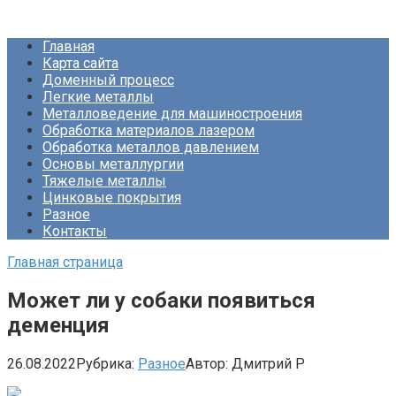
Перейти
Про Металлургию
к
Главная
контенту
Карта сайта
Доменный процесс
Легкие металлы
Металловедение для машиностроения
Обработка материалов лазером
Обработка металлов давлением
Основы металлургии
Тяжелые металлы
Цинковые покрытия
Разное
Контакты
Главная страница
Может ли у собаки появиться
деменция
26.08.2022
Рубрика:
Разное
Автор:
Дмитрий Р