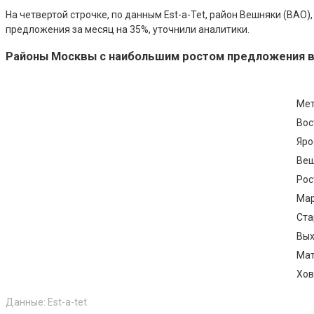
На четвертой строчке, по данным Est-a-Tet, район Вешняки (ВАО)
предложения за месяц на 35%, уточнили аналитики.
Районы Москвы с наибольшим ростом предложения вт
Мет
Вос
Яро
Веш
Рос
Ма
Ста
Вых
Мат
Хов
Данные: Est-a-tet