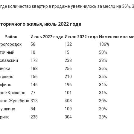
, где количество квартир в продаже увеличилось за месяц на 36%.
оричного жилья, июль 2022 года
Район
Июнь 2022 года
Июль 2022 года
Изменение за м
рогородок
56
132
136%
точный
10
15
50%
славский
173
238
38%
няки
188
256
36%
токино
156
210
35%
рфино
146
196
34%
рое Крюково
77
101
31%
ино-Жулебино
313
408
30%
ушкино
84
109
30%
рино
238
304
28%