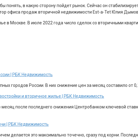
бы понять, в какую сторону пойдет рынок. Сейчас он стабилизируе
тор офиса продаж вторичной недвижимости Est-a-Tet Юлия Дымов
ье в Москве. В июле 2022 года число сделок со вторичными кварт
оссии | РБК Недвижимость
ных городов России. В них снижение цен за месяц составило от 0,1
новостройки и вторичное жилье | РБК Недвижимость
з месяц после последнего снижения Центробанком ключевой ставки
ачи | РБК Недвижимость
ричем делается это максимально точечно, сразу под корни. После