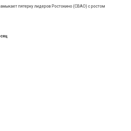
 Замыкает пятерку лидеров Ростокино (СВАО) с ростом
есяц