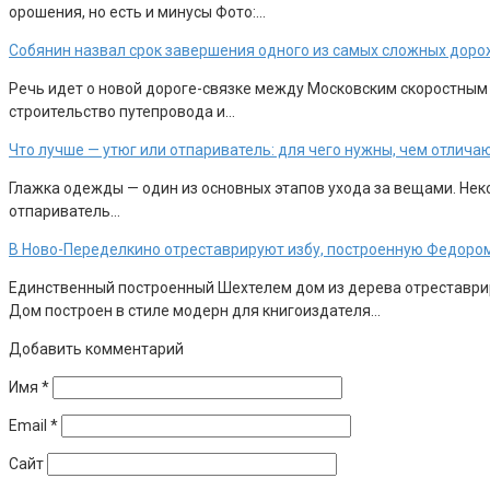
орошения, но есть и минусы Фото:…
Собянин назвал срок завершения одного из самых сложных доро
Речь идет о новой дороге-связке между Московским скоростным
строительство путепровода и…
Что лучше — утюг или отпариватель: для чего нужны, чем отлича
Глажка одежды — один из основных этапов ухода за вещами. Неко
отпариватель…
В Ново-Переделкино отреставрируют избу, построенную Федоро
Единственный построенный Шехтелем дом из дерева отреставрир
Дом построен в стиле модерн для книгоиздателя…
Добавить комментарий
Имя
*
Email
*
Сайт