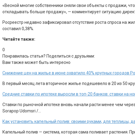
«Весной многие собственники сняли свои объекты с продажи, что
откладывать больше продажу», — комментирует ситуацию дирек
Росреестр недавно зафиксировал отсутствие роста спроса на жил
составил 0,38%.
Читайте также:
0
Понравилась статья? Поделиться с друзьями:
Вам также может быть интересно
Снижение цен на жилье в июне охватило 40% крупных городов Р
В первый месяц лета вторичное жилье подешевело в 20 из 50 круп
Средние ставки по ипотеке выросли в топ-20 банков: ставки на 
Ставки по рыночной ипотеке вновь начали расти менее чем чере
Sorapop Udomsri /…
Как установить капельный полив: своими руками, для теплицы, д
Капельный полив — система, которая сама поливает растения. П