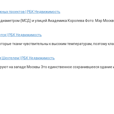
жных проектов | РБК Недвижимость
 диаметром (МСД) и улицей Академика Королева Фото: Мэр Москвы
ются | РБК Недвижимость
торые ткани чувствительны к высоким температурам, поэтому клас
м Шехтелем | РБК Недвижимость
уют на западе Москвы Это единственное сохранившееся здание из