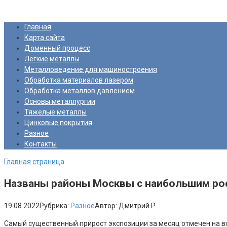
Перейти
Про Металлургию
к
Главная
контенту
Карта сайта
Доменный процесс
Легкие металлы
Металловедение для машиностроения
Обработка материалов лазером
Обработка металлов давлением
Основы металлургии
Тяжелые металлы
Цинковые покрытия
Разное
Контакты
Главная страница
Названы районы Москвы с наибольшим рос
19.08.2022
Рубрика:
Разное
Автор:
Дмитрий Р
Самый существенный прирост экспозиции за месяц отмечен на в