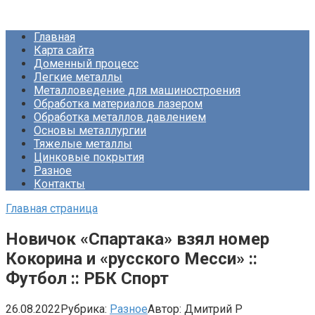
Перейти
Про Металлургию
к
Главная
контенту
Карта сайта
Доменный процесс
Легкие металлы
Металловедение для машиностроения
Обработка материалов лазером
Обработка металлов давлением
Основы металлургии
Тяжелые металлы
Цинковые покрытия
Разное
Контакты
Главная страница
Новичок «Спартака» взял номер
Кокорина и «русского Месси» ::
Футбол :: РБК Спорт
26.08.2022
Рубрика:
Разное
Автор:
Дмитрий Р