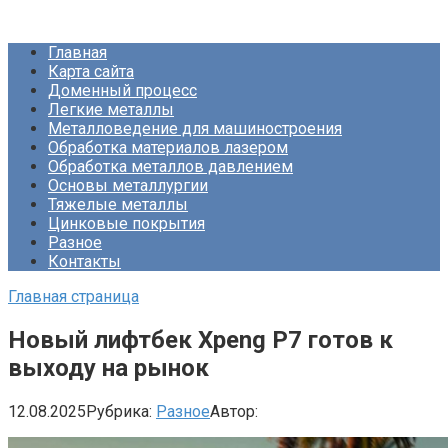
Перейти
Про Металлургию
к
Главная
контенту
Карта сайта
Доменный процесс
Легкие металлы
Металловедение для машиностроения
Обработка материалов лазером
Обработка металлов давлением
Основы металлургии
Тяжелые металлы
Цинковые покрытия
Разное
Контакты
Главная страница
Новый лифтбек Xpeng P7 готов к
выходу на рынок
12.08.2025
Рубрика:
Разное
Автор: