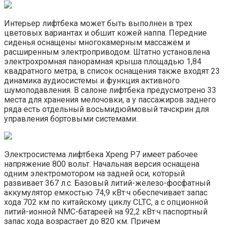
Интерьер лифтбека может быть выполнен в трех
цветовых вариантах и обшит кожей наппа. Передние
сиденья оснащены многокамерным массажем и
расширенным электроприводом. Штатно установлена
электрохромная панорамная крыша площадью 1,84
квадратного метра, в список оснащения также входят 23
динамика аудиосистемы и функция активного
шумоподавления. В салоне лифтбека предусмотрено 33
места для хранения мелочовки, а у пассажиров заднего
ряда есть отдельный восьмидюймовый тачскрин для
управления бортовыми системами.
Электросистема лифтбека Xpeng P7 имеет рабочее
напряжение 800 вольт. Начальная версия оснащена
одним электромотором на задней оси, который
развивает 367 л.с. Базовый литий-железо-фосфатный
аккумулятор емкостью 74,9 кВт·ч обеспечивает запас
хода 702 км по китайскому циклу CLTC, а с опционной
литий-ионной NMC-батареей на 92,2 кВт·ч паспортный
запас хода возрастает до 820 км. Причем