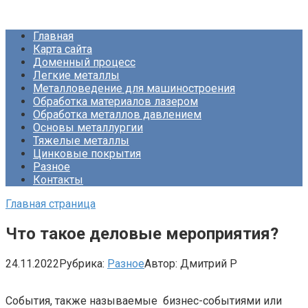
Перейти
Про Металлургию
к
Главная
контенту
Карта сайта
Доменный процесс
Легкие металлы
Металловедение для машиностроения
Обработка материалов лазером
Обработка металлов давлением
Основы металлургии
Тяжелые металлы
Цинковые покрытия
Разное
Контакты
Главная страница
Что такое деловые мероприятия?
24.11.2022
Рубрика:
Разное
Автор:
Дмитрий Р
События, также называемые бизнес-событиями или