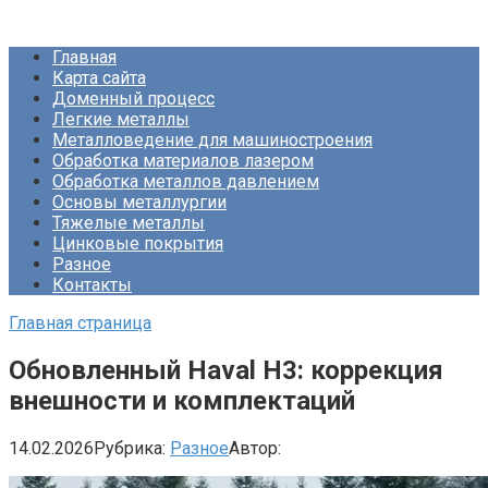
Перейти
Про Металлургию
к
Главная
контенту
Карта сайта
Доменный процесс
Легкие металлы
Металловедение для машиностроения
Обработка материалов лазером
Обработка металлов давлением
Основы металлургии
Тяжелые металлы
Цинковые покрытия
Разное
Контакты
Главная страница
Обновленный Haval H3: коррекция
внешности и комплектаций
14.02.2026
Рубрика:
Разное
Автор: