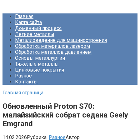
Перейти
Про Металлургию
к
Главная
контенту
Карта сайта
Доменный процесс
Легкие металлы
Металловедение для машиностроения
Обработка материалов лазером
Обработка металлов давлением
Основы металлургии
Тяжелые металлы
Цинковые покрытия
Разное
Контакты
Главная страница
Обновленный Proton S70:
малайзийский собрат седана Geely
Emgrand
14.02.2026
Рубрика:
Разное
Автор: