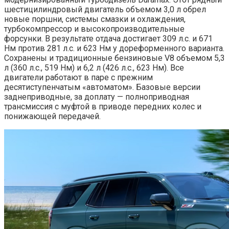
шестицилиндровый двигатель объемом 3,0 л обрел
новые поршни, системы смазки и охлаждения,
турбокомпрессор и высокопроизводительные
форсунки. В результате отдача достигает 309 л.с. и 671
Нм против 281 л.с. и 623 Нм у дореформенного варианта.
Сохранены и традиционные бензиновые V8 объемом 5,3
л (360 л.с., 519 Нм) и 6,2 л (426 л.с., 623 Нм). Все
двигатели работают в паре с прежним
десятиступенчатым «автоматом». Базовые версии
заднеприводные, за доплату — полноприводная
трансмиссия с муфтой в приводе передних колес и
понижающей передачей.