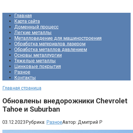
Перейти
Про Металлургию
к
Главная
контенту
Карта сайта
Доменный процесс
Легкие металлы
Металловедение для машиностроения
Обработка материалов лазером
Обработка металлов давлением
Основы металлургии
Тяжелые металлы
Цинковые покрытия
Разное
Контакты
Главная страница
Обновлены внедорожники Chevrolet
Tahoe и Suburban
03.12.2023
Рубрика:
Разное
Автор:
Дмитрий Р