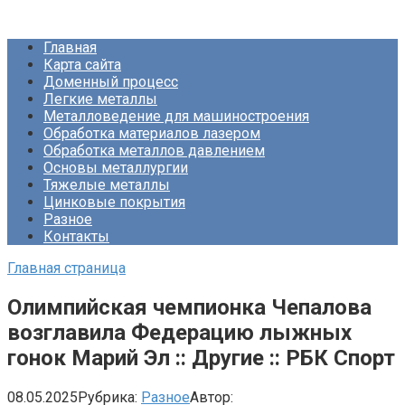
Перейти
Про Металлургию
к
Главная
контенту
Карта сайта
Доменный процесс
Легкие металлы
Металловедение для машиностроения
Обработка материалов лазером
Обработка металлов давлением
Основы металлургии
Тяжелые металлы
Цинковые покрытия
Разное
Контакты
Главная страница
Олимпийская чемпионка Чепалова
возглавила Федерацию лыжных
гонок Марий Эл :: Другие :: РБК Спорт
08.05.2025
Рубрика:
Разное
Автор: