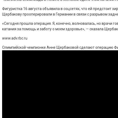
Фигуристка 16 августа объявила в соцсетях, что ей предстоит х
Щербакову прооперировали в Германии в связи с разрывом задне
«Сегодня прошла операция. Я, конечно, волновалась, но врачи г
катания за помощь и заботу о моем здоровье», — сказала Щербак
www.adv.rbc.ru
Олимпийской чемпионке Анне Щербаковой сделают операцию
Ф