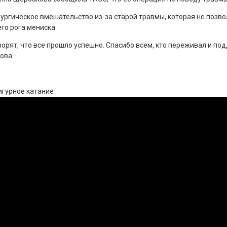
ирургическое вмешательство из-за старой травмы, которая не позв
го рога мениска.
оворят, что все прошло успешно. Спасибо всем, кто переживал и 
ова.
игурное катание