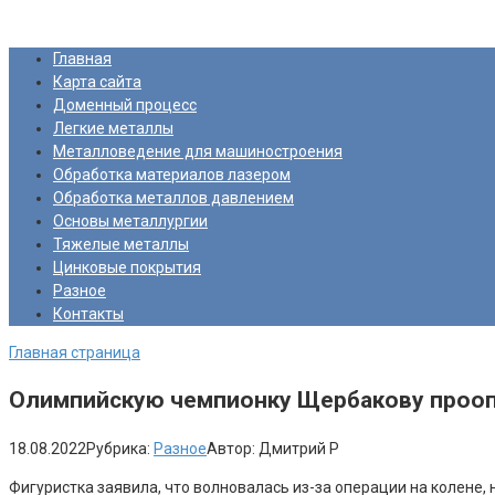
Перейти
Про Металлургию
к
Главная
контенту
Карта сайта
Доменный процесс
Легкие металлы
Металловедение для машиностроения
Обработка материалов лазером
Обработка металлов давлением
Основы металлургии
Тяжелые металлы
Цинковые покрытия
Разное
Контакты
Главная страница
Олимпийскую чемпионку Щербакову проопер
18.08.2022
Рубрика:
Разное
Автор:
Дмитрий Р
Фигуристка заявила, что волновалась из-за операции на колене, 