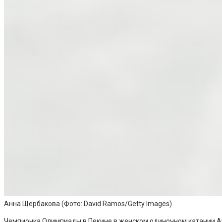
Анна Щербакова
(Фото: David Ramos/Getty Images)
Чемпионка Олимпиады в Пекине в женском одиночном катании Ан