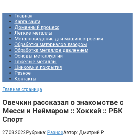
Перейти
Про Металлургию
к
Главная
контенту
Карта сайта
Доменный процесс
Легкие металлы
Металловедение для машиностроения
Обработка материалов лазером
Обработка металлов давлением
Основы металлургии
Тяжелые металлы
Цинковые покрытия
Разное
Контакты
Главная страница
Овечкин рассказал о знакомстве с
Месси и Неймаром :: Хоккей :: РБК
Спорт
27.08.2022
Рубрика:
Разное
Автор:
Дмитрий Р