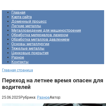
Перейти
Про Металлургию
к
Главная
контенту
Карта сайта
Доменный процесс
Легкие металлы
Металловедение для машиностроения
Обработка материалов лазером
Обработка металлов давлением
Основы металлургии
Тяжелые металлы
Цинковые покрытия
Разное
Контакты
Главная страница
Переход на летнее время опасен для
водителей
25.06.2025
Рубрика:
Разное
Автор: