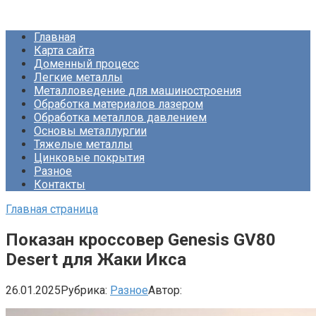
Перейти
Про Металлургию
к
Главная
контенту
Карта сайта
Доменный процесс
Легкие металлы
Металловедение для машиностроения
Обработка материалов лазером
Обработка металлов давлением
Основы металлургии
Тяжелые металлы
Цинковые покрытия
Разное
Контакты
Главная страница
Показан кроссовер Genesis GV80
Desert для Жаки Икса
26.01.2025
Рубрика:
Разное
Автор: