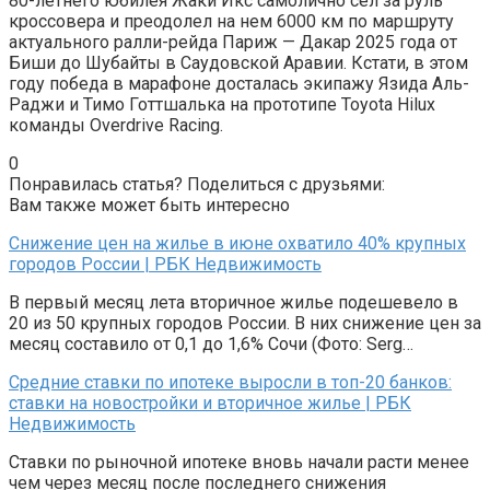
80-летнего юбилея Жаки Икс самолично сел за руль
кроссовера и преодолел на нем 6000 км по маршруту
актуального ралли-рейда Париж — Дакар 2025 года от
Биши до Шубайты в Саудовской Аравии. Кстати, в этом
году победа в марафоне досталась экипажу Язида Аль-
Раджи и Тимо Готтшалька на прототипе Toyota Hilux
команды Overdrive Racing.
0
Понравилась статья? Поделиться с друзьями:
Вам также может быть интересно
Снижение цен на жилье в июне охватило 40% крупных
городов России | РБК Недвижимость
В первый месяц лета вторичное жилье подешевело в
20 из 50 крупных городов России. В них снижение цен за
месяц составило от 0,1 до 1,6% Сочи (Фото: Serg…
Средние ставки по ипотеке выросли в топ-20 банков:
ставки на новостройки и вторичное жилье | РБК
Недвижимость
Ставки по рыночной ипотеке вновь начали расти менее
чем через месяц после последнего снижения