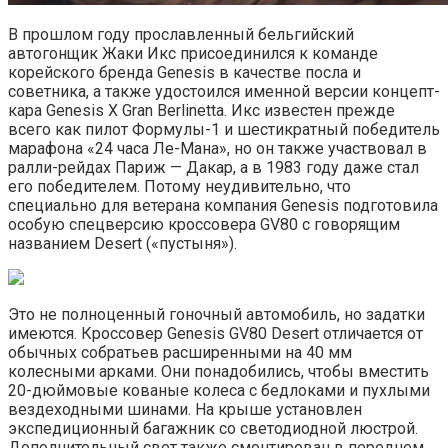
В прошлом году прославленный бельгийский
автогонщик Жаки Икс присоединился к команде
корейского бренда Genesis в качестве посла и
советника, а также удостоился именной версии концепт-
кара Genesis X Gran Berlinetta. Икс известен прежде
всего как пилот Формулы-1 и шестикратный победитель
марафона «24 часа Ле-Мана», но он также участвовал в
ралли-рейдах Париж — Дакар, а в 1983 году даже стал
его победителем. Потому неудивительно, что
специально для ветерана компания Genesis подготовила
особую спецверсию кроссовера GV80 с говорящим
названием Desert («пустыня»).
Это не полноценный гоночный автомобиль, но задатки
имеются. Кроссовер Genesis GV80 Desert отличается от
обычных собратьев расширенными на 40 мм
колесными арками. Они понадобились, чтобы вместить
20-дюймовые кованые колеса с бедлоками и пухлыми
вездеходными шинами. На крыше установлен
экспедиционный багажник со светодиодной люстрой.
Дополнительный свет также смонтирован в переднем