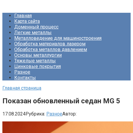
Перейти
Про Металлургию
к
Главная
контенту
Карта сайта
Доменный процесс
Легкие металлы
Металловедение для машиностроения
Обработка материалов лазером
Обработка металлов давлением
Основы металлургии
Тяжелые металлы
Цинковые покрытия
Разное
Контакты
Главная страница
Показан обновленный седан MG 5
17.08.2024
Рубрика:
Разное
Автор: