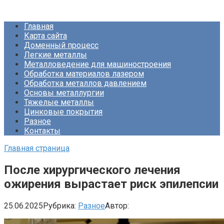
Перейти
Про Металлургию
к
Главная
контенту
Карта сайта
Доменный процесс
Легкие металлы
Металловедение для машиностроения
Обработка материалов лазером
Обработка металлов давлением
Основы металлургии
Тяжелые металлы
Цинковые покрытия
Разное
Контакты
Главная страница
После хирургического лечения
ожирения вырастает риск эпилепсии
25.06.2025
Рубрика:
Разное
Автор: