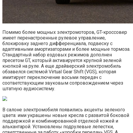
Помимо более мощных электромоторов, GT-кроссовер
имеет перенастроенные рулевое управление,
блокировку заднего дифференциала, подвеску с
адаптивными амортизаторами и более мощные тормоза.
Стандартный набор ездовых режимов дополнен
пресетом GT, который активируется крупной зеленой
кнопкой на руле. А еще драйверский электромобиль
обзавелся системой Virtual Gear Shift (VGS), которая
имитирует переключение восьми передач с
соответствующим звуковым сопровождением через
штатную аудиосистему.
В салоне электромобиля появились акценты зеленого
цвета: ими украшены новые кресла с развитой боковой
поддержкой и комбинированной отделкой кожей и
алькантарой. Установлены подрулевые лепестки,
ответственные за работу «коробки передач» VGS. А