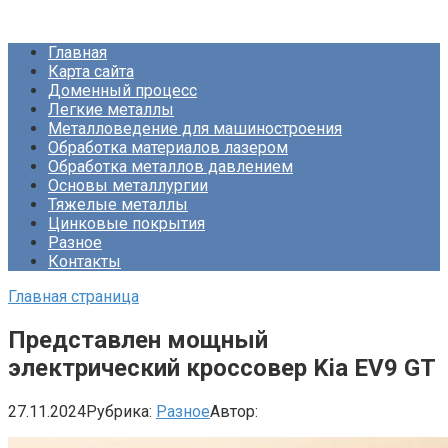
Перейти
Про Металлургию
к
Главная
контенту
Карта сайта
Доменный процесс
Легкие металлы
Металловедение для машиностроения
Обработка материалов лазером
Обработка металлов давлением
Основы металлургии
Тяжелые металлы
Цинковые покрытия
Разное
Контакты
Главная страница
Представлен мощный
электрический кроссовер Kia EV9 GT
27.11.2024
Рубрика:
Разное
Автор: