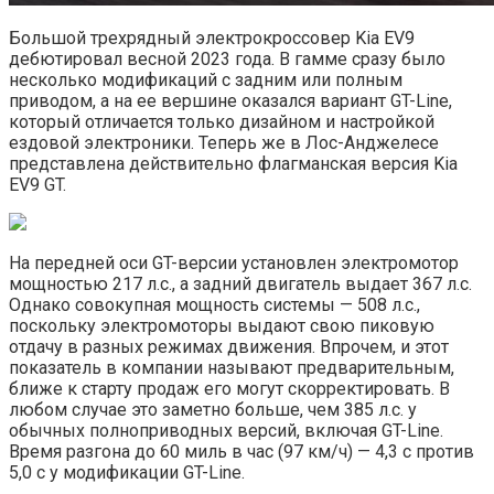
Большой трехрядный электрокроссовер Kia EV9
дебютировал весной 2023 года. В гамме сразу было
несколько модификаций с задним или полным
приводом, а на ее вершине оказался вариант GT-Line,
который отличается только дизайном и настройкой
ездовой электроники. Теперь же в Лос-Анджелесе
представлена действительно флагманская версия Kia
EV9 GT.
На передней оси GT-версии установлен электромотор
мощностью 217 л.с., а задний двигатель выдает 367 л.с.
Однако совокупная мощность системы — 508 л.с.,
поскольку электромоторы выдают свою пиковую
отдачу в разных режимах движения. Впрочем, и этот
показатель в компании называют предварительным,
ближе к старту продаж его могут скорректировать. В
любом случае это заметно больше, чем 385 л.с. у
обычных полноприводных версий, включая GT-Line.
Время разгона до 60 миль в час (97 км/ч) — 4,3 с против
5,0 с у модификации GT-Line.