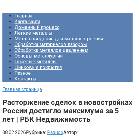
Перейти
Про Металлургию
к
Главная
контенту
Карта сайта
Доменный процесс
Легкие металлы
Металловедение для машиностроения
Обработка материалов лазером
Обработка металлов давлением
Основы металлургии
Тяжелые металлы
Цинковые покрытия
Разное
Контакты
Главная страница
Расторжение сделок в новостройках
России достигло максимума за 5
лет | РБК Недвижимость
08.02.2026
Рубрика:
Разное
Автор: