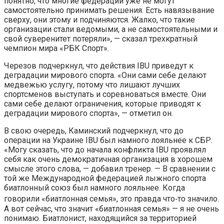
понятно, что многие федерации уже не могут
самостоятельно принимать решения. Есть навязывание
сверху, они этому и подчиняются. Жалко, что такие
организации стали ведомыми, а не самостоятельными и
свой суверенитет потеряли», — сказал трехкратный
чемпион мира «РБК Спорт».
Черезов подчеркнул, что действия IBU приведут к
деградации мирового спорта. «Они сами себе делают
медвежью услугу, потому что лишают лучших
спортсменов выступать и соревноваться вместе. Они
сами себе делают ограничения, которые приводят к
деградации мирового спорта», — отметил он.
В свою очередь, Каминский подчеркнул, что до
операции на Украине IBU был намного лояльнее к СБР.
«Могу сказать, что до начала конфликта IBU проявлял
себя как очень демократичная организация в хорошем
смысле этого слова, — добавил тренер. — В сравнении с
той же Международной федерацией лыжного спорта
биатлонный союз был намного лояльнее. Когда
говорили «биатлонная семья», это правда что‑то значило.
А вот сейчас, что значит «биатлонная семья» — я не очень
понимаю. Биатлонист, находящийся за территорией