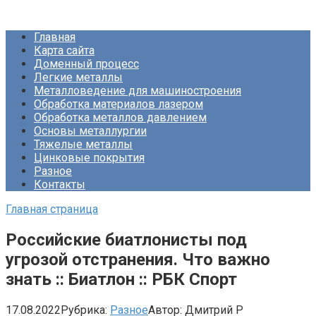
Перейти
Про Металлургию
к
Главная
контенту
Карта сайта
Доменный процесс
Легкие металлы
Металловедение для машиностроения
Обработка материалов лазером
Обработка металлов давлением
Основы металлургии
Тяжелые металлы
Цинковые покрытия
Разное
Контакты
Главная страница
Российские биатлонисты под
угрозой отстранения. Что важно
знать :: Биатлон :: РБК Спорт
17.08.2022
Рубрика:
Разное
Автор:
Дмитрий Р