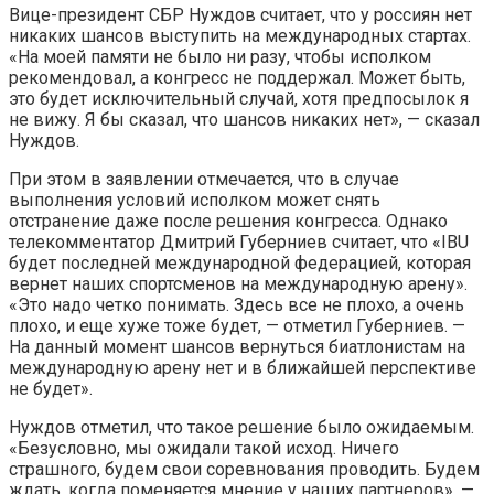
Вице-президент СБР Нуждов считает, что у россиян нет
никаких шансов выступить на международных стартах.
«На моей памяти не было ни разу, чтобы исполком
рекомендовал, а конгресс не поддержал. Может быть,
это будет исключительный случай, хотя предпосылок я
не вижу. Я бы сказал, что шансов никаких нет», — сказал
Нуждов.
При этом в заявлении отмечается, что в случае
выполнения условий исполком может снять
отстранение даже после решения конгресса. Однако
телекомментатор Дмитрий Губерниев считает, что «IBU
будет последней международной федерацией, которая
вернет наших спортсменов на международную арену».
«Это надо четко понимать. Здесь все не плохо, а очень
плохо, и еще хуже тоже будет, — отметил Губерниев. —
На данный момент шансов вернуться биатлонистам на
международную арену нет и в ближайшей перспективе
не будет».
Нуждов отметил, что такое решение было ожидаемым.
«Безусловно, мы ожидали такой исход. Ничего
страшного, будем свои соревнования проводить. Будем
ждать, когда поменяется мнение у наших партнеров», —