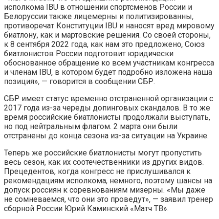
исполкома IBU в отношении спортсменов России и
Белоруссии также лицемерны и политизированны,
противоречат Конституции IBU и наносят вред мировому
биатлону, как и мартовские решения. Со своей стороны,
к 8 сентября 2022 года, как нам это предложено, Союз
биатлонистов России подготовит юридически
обоснованное обращение ко всем участникам конгресса
и членам IBU, в котором будет подробно изложена наша
позиция», — говорится в сообщении СБР.
СБР имеет статус временно отстраненной организации с
2017 года из-за череды допинговых скандалов. В то же
время российские биатлонисты продолжали выступать,
но под нейтральным флагом. 2 марта они были
отстранены до конца сезона из-за ситуации на Украине.
Теперь же российские биатлонисты могут пропустить
весь сезон, как их соотечественники из других видов.
Прецедентов, когда конгресс не прислушивался к
рекомендациям исполкома, немного, поэтому шансы на
допуск россиян к соревнованиям мизерны. «Мы даже
не сомневаемся, что они это проведут», — заявил тренер
сборной России Юрий Каминский «Матч ТВ».