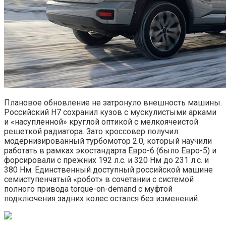
Плановое обновление не затронуло внешность машины.
Российский H7 сохранил кузов с мускулистыми арками
и «насупленной» круглой оптикой с мелкоячеистой
решеткой радиатора. Зато кроссовер получил
модернизированный турбомотор 2.0, который научили
работать в рамках экостандарта Евро-6 (было Евро-5) и
форсировали с прежних 192 л.с. и 320 Нм до 231 л.с. и
380 Нм. Единственный доступный российской машине
семиступенчатый «робот» в сочетании с системой
полного привода torque-on-demand с муфтой
подключения задних колес остался без изменений.