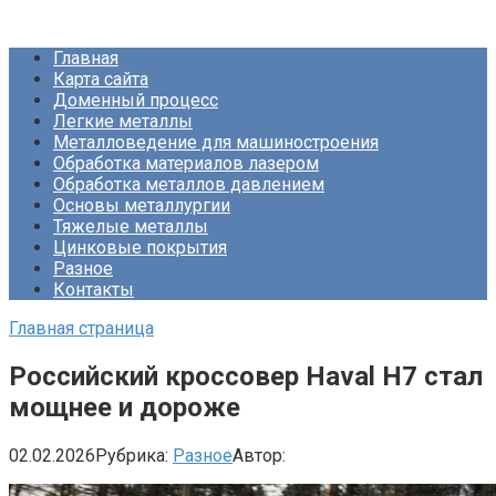
Перейти
Про Металлургию
к
Главная
контенту
Карта сайта
Доменный процесс
Легкие металлы
Металловедение для машиностроения
Обработка материалов лазером
Обработка металлов давлением
Основы металлургии
Тяжелые металлы
Цинковые покрытия
Разное
Контакты
Главная страница
Российский кроссовер Haval H7 стал
мощнее и дороже
02.02.2026
Рубрика:
Разное
Автор: