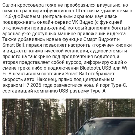
Салон кроссовера тоже не преобразился визуально, но
заметно расширил функционал. Штатная медиасистема с
14,6-дюймовым центральным экраном научилась
поддерживать онлайн-сервис VK Видео (с функцией
отключения при движении), который дополнил богатый
арсенал уже доступных машине приложений Яндекса.
Также добавились новые функции Смарт Виджет и
Smart Ball: первая позволяет настроить «горячие» кнопки
и виджеты климатической установки, аудиосистемы и
прочего на тачскрине под предпочтения водителя, а
вторая представляет собой курсор, информирующий о
смене трека либо о подключении Bluetooth, USB или Wi-
Fi. В неактивном состоянии Smart Ball отображает
скорость авто. Наконец, прямо под центральным
экраном H7 2026 года разместился новый порт Type-C,
составивший компанию USB-разъему Type-A.