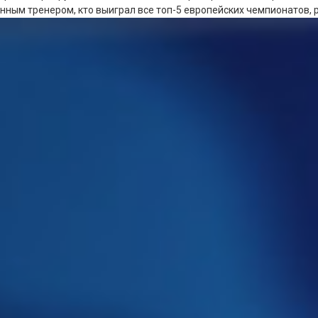
енным тренером, кто выиграл все топ-5 европейских чемпионатов,