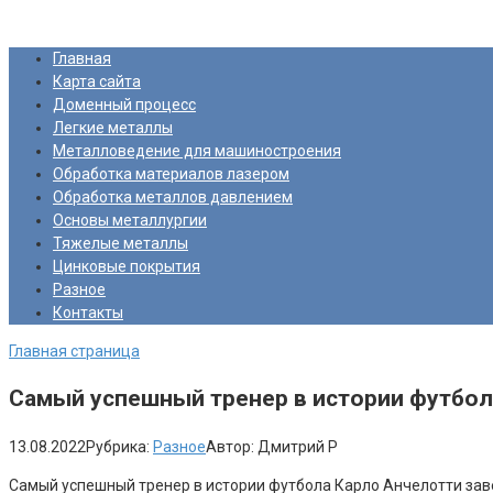
Перейти
Про Металлургию
к
Главная
контенту
Карта сайта
Доменный процесс
Легкие металлы
Металловедение для машиностроения
Обработка материалов лазером
Обработка металлов давлением
Основы металлургии
Тяжелые металлы
Цинковые покрытия
Разное
Контакты
Главная страница
Самый успешный тренер в истории футбола 
13.08.2022
Рубрика:
Разное
Автор:
Дмитрий Р
Самый успешный тренер в истории футбола Карло Анчелотти зав