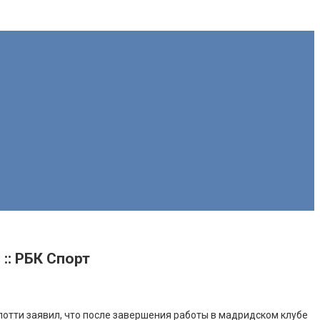
:: РБК Спорт
лотти заявил, что после завершения работы в мадридском клубе